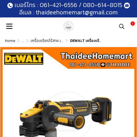
เบอร์โทร :
061-421-6556
/
080-614-8015
อีเมล :
thaideehomemart@gmail.com
0
Home
...
เครื่องเจียรไร้สาย เจียรคอตรงไร้สาย
DEWALT เครื่องเจียร์ไร้สาย 4 นิ้ว 20V DCG409VSN ปรับรอบได้ (ตัวเปล่า) รับประกันศูนย์ 3 ปี