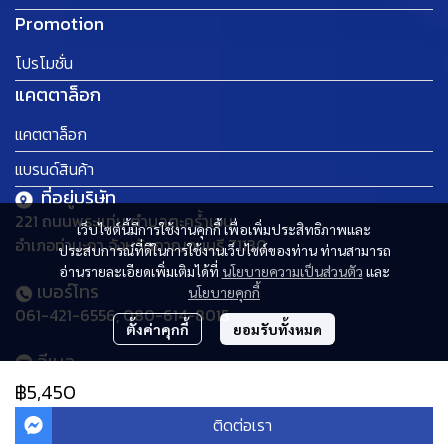
Promotion
โปรโมชั่น
แคตตาล็อก
แคตตาล็อก
แบรนด์สินค้า
ที่อยู่บริษัท
221 ถนนพระแท่น ตำบลตะคร้ำเอน
เว็บไซต์นี้มีการใช้งานคุกกี้ เพื่อเพิ่มประสิทธิภาพและ
อำเภอท่ามะกา จังหวัดกาญจนบุรี 71130
ประสบการณ์ที่ดีในการใช้งานเว็บไซต์ของท่าน ท่านสามารถ
อ่านรายละเอียดเพิ่มเติมได้ที่
นโยบายความเป็นส่วนตัว
และ
เบอร์โทร
นโยบายคุกกี้
061-421-6556, 080-614-8015
ตั้งค่าคุกกี้
ยอมรับทั้งหมด
อีเมล
thaideehomemart@gmail.com
฿5,450
ติดต่อเรา