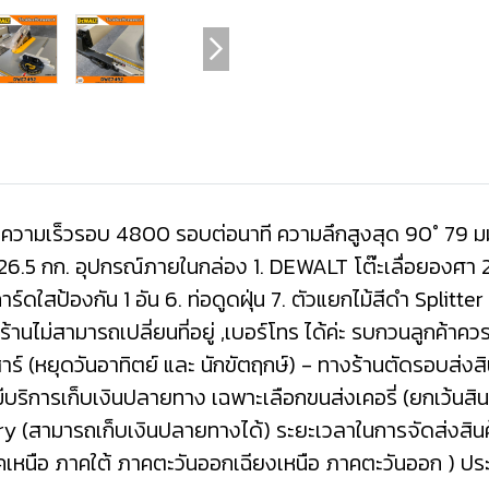
ความเร็วรอบ 4800 รอบต่อนาที ความลึกสูงสุด 90° 79 มม
อง 26.5 กก. อุปกรณ์ภายในกล่อง 1. DEWALT โต๊ะเลื่อยองศา 2
 การ์ดใสป้องกัน 1 อัน 6. ท่อดูดฝุ่น 7. ตัวแยกไม้สีดำ Splitter
้านไม่สามารถเปลี่ยนที่อยู่ ,เบอร์โทร ได้ค่ะ รบกวนลูกค้าควรตร
เสาร์ (หยุดวันอาทิตย์ และ นักขัตฤกษ์) - ทางร้านตัดรอบส่งสิ
 มีบริการเก็บเงินปลายทาง เฉพาะเลือกขนส่งเคอรี่ (ยกเว้นสินค
erry (สามารถเก็บเงินปลายทางได้) ระยะเวลาในการจัดส่งสิ
าคเหนือ ภาคใต้ ภาคตะวันออกเฉียงเหนือ ภาคตะวันออก ) ปร