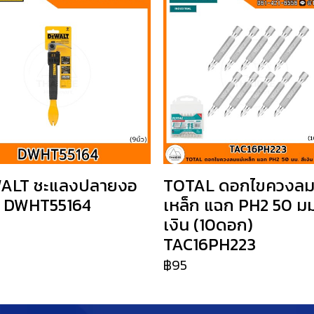
ALT ชะแลงปลายงอ
TOTAL ดอกไขควงลม
้ว DWHT55164
เหล็ก แฉก PH2 50 มม.
เงิน (10ดอก)
TAC16PH223
฿95