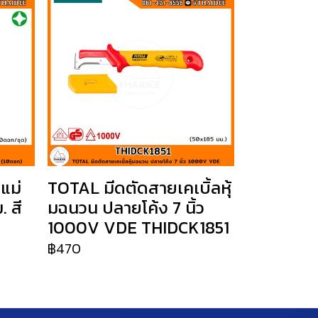
แม่
TOTAL มีดตัดสายเคเบิ้ลหุ้
 สี
มฉนวน ปลายโค้ง 7 นิ้ว
1000V VDE THIDCK1851
฿470