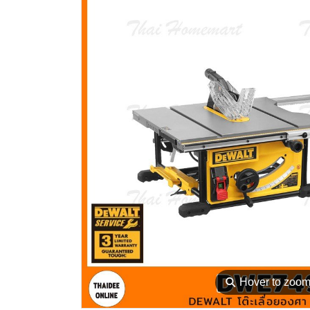
⚲
Hover to zoo