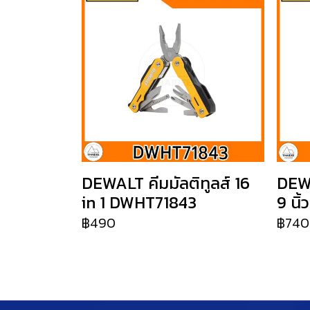
DEWALT คีมมัลติทูลส์ 16
DEW
in 1 DWHT71843
9 นิ
฿490
฿740