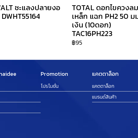
ALT ชะแลงปลายงอ
TOTAL ดอกไขควงลม
้ว DWHT55164
เหล็ก แฉก PH2 50 มม.
เงิน (10ดอก)
TAC16PH223
฿95
Thaidee
Promotion
แคตตาล็อก
โปรโมชั่น
แคตตาล็อก
แบรนด์สินค้า