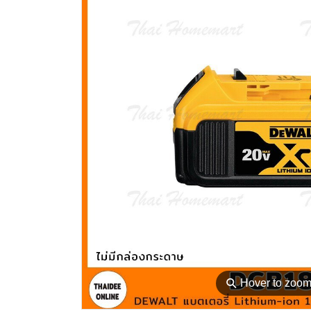
⚲
Hover to zoo