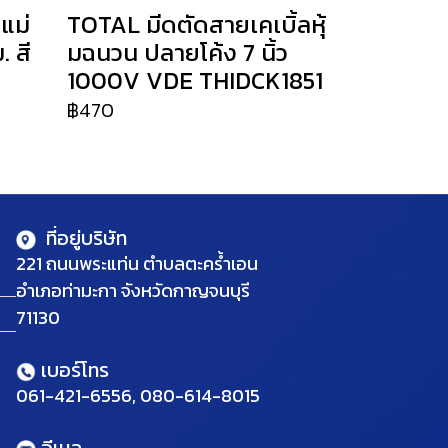
แม่
TOTAL มีดตัดสายเคเบิ้ลหุ้
 สี
มฉนวน ปลายโค้ง 7 นิ้ว
1000V VDE THIDCK1851
฿470
ที่อยู่บริษัท
221 ถนนพระแท่น ตำบลตะคร้ำเอน
อำเภอท่ามะกา จังหวัดกาญจนบุรี
71130
เบอร์โทร
061-421-6556, 080-614-8015