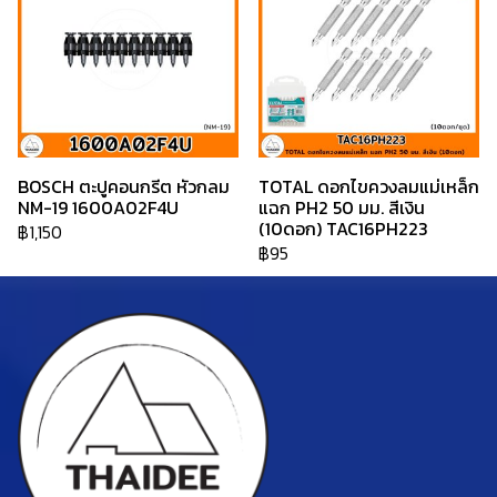
BOSCH ตะปูคอนกรีต หัวกลม
TOTAL ดอกไขควงลมแม่เหล็ก
NM-19 1600A02F4U
แฉก PH2 50 มม. สีเงิน
(10ดอก) TAC16PH223
฿1,150
฿95