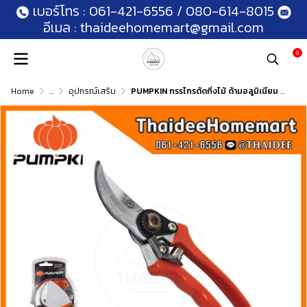
เบอร์โทร :
061-421-6556
/
080-614-8015
อีเมล :
thaideehomemart@gmail.com
0
Home
...
อุปกรณ์เสริม
PUMPKIN กรรไกรตัดกิ่งไม้ ด้ามอลูมิเนียม 8.5 นิ้ว รุ่น 33501