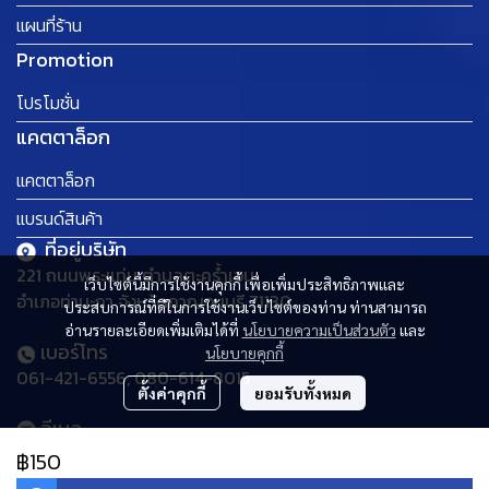
แผนที่ร้าน
Promotion
โปรโมชั่น
แคตตาล็อก
แคตตาล็อก
แบรนด์สินค้า
ที่อยู่บริษัท
221 ถนนพระแท่น ตำบลตะคร้ำเอน
เว็บไซต์นี้มีการใช้งานคุกกี้ เพื่อเพิ่มประสิทธิภาพและ
อำเภอท่ามะกา จังหวัดกาญจนบุรี 71130
ประสบการณ์ที่ดีในการใช้งานเว็บไซต์ของท่าน ท่านสามารถ
อ่านรายละเอียดเพิ่มเติมได้ที่
นโยบายความเป็นส่วนตัว
และ
เบอร์โทร
นโยบายคุกกี้
061-421-6556, 080-614-8015
ตั้งค่าคุกกี้
ยอมรับทั้งหมด
อีเมล
thaideehomemart@gmail.com
฿150