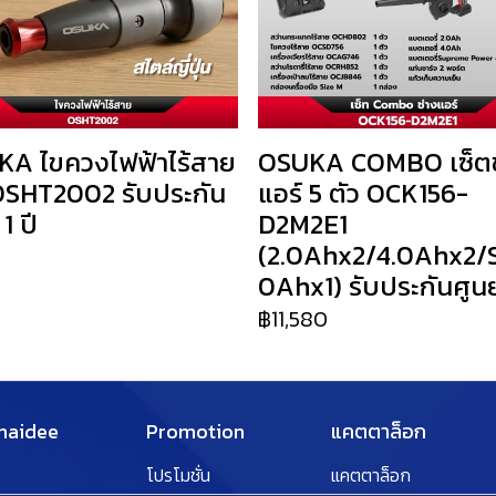
A ไขควงไฟฟ้าไร้สาย
OSUKA COMBO เซ็ตช
SHT2002 รับประกัน
แอร์ 5 ตัว OCK156-
 1 ปี
D2M2E1
(2.0Ahx2/4.0Ahx2/
0
0Ahx1) รับประกันศูนย์
฿11,580
Thaidee
Promotion
แคตตาล็อก
โปรโมชั่น
แคตตาล็อก