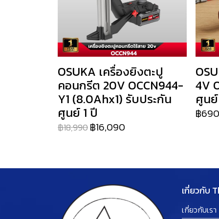
OSUKA เครื่องยิงตะปู
OSUK
คอนกรีต 20V OCCN944-
4V O
Y1 (8.0Ahx1) รับประกัน
ศูนย์
ศูนย์ 1 ปี
฿69
฿16,090
฿18,990
เกี่ยวกับ 
เกี่ยวกับเรา