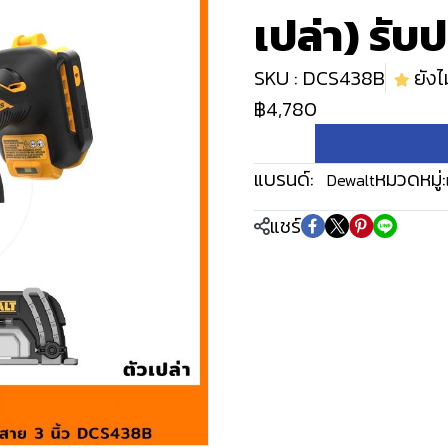
เปล่า) รับป
SKU : DCS438B
ยังไม
฿4,780
แบรนด์:
หมวดหมู่:
Dewalt
แชร์