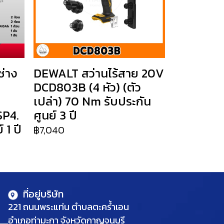
่าง
DEWALT สว่านไร้สาย 20V
DCD803B (4 หัว) (ตัว
เปล่า) 70 Nm รับประกัน
SP4.
ศูนย์ 3 ปี
 1 ปี
฿7,040
ที่อยู่บริษัท
221 ถนนพระแท่น ตำบลตะคร้ำเอน
อำเภอท่ามะกา จังหวัดกาญจนบุรี