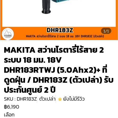
1/1
MAKITA สว่านโรตารี่ไร้สาย 2
ระบบ 18 มม. 18V
DHR183RTWJ (5.0Ahx2)+ ที่
ดูดฝุ่น / DHR183Z (ตัวเปล่า) รับ
ประกันศูนย์ 2 ปี
SKU : DHR183Z
ตัวเปล่า
ยังไม่มีรีวิว
฿6,190
เลือก