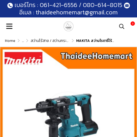
เบอร์โทร :
061-421-6556
/
080-614-8015
อีเมล :
thaideehomemart@gmail.com
0
Home
...
สว่านไร้สาย / สว่านกระแทกไร้สาย
MAKITA สว่านโรตารี่ไร้สาย 2 ระบบ 18 มม. 18V DHR183RTWJ (5.0Ahx2)+ ที่ดูดฝุ่น / DHR183Z (ตัวเปล่า) รับประกันศูนย์ 2 ปี