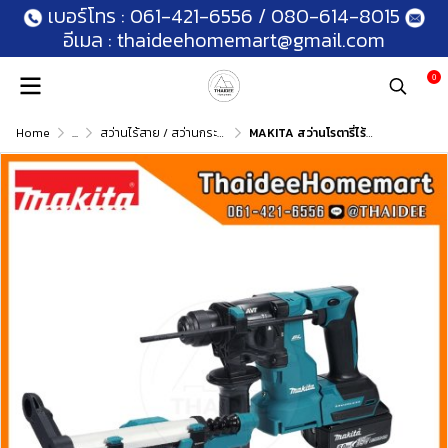
เบอร์โทร :
061-421-6556
/
080-614-8015
อีเมล :
thaideehomemart@gmail.com
0
Home
...
สว่านไร้สาย / สว่านกระแทกไร้สาย
MAKITA สว่านโรตารี่ไร้สาย 2 ระบบ 18 มม. 18V DHR183RTWJ (5.0Ahx2)+ ที่ดูดฝุ่น / DHR183Z (ตัวเปล่า) รับประกันศูนย์ 2 ปี