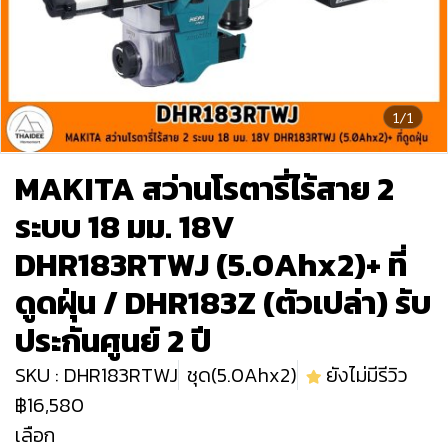
1/1
MAKITA สว่านโรตารี่ไร้สาย 2
ระบบ 18 มม. 18V
DHR183RTWJ (5.0Ahx2)+ ที่
ดูดฝุ่น / DHR183Z (ตัวเปล่า) รับ
ประกันศูนย์ 2 ปี
SKU : DHR183RTWJ
ชุด(5.0Ahx2)
ยังไม่มีรีวิว
฿16,580
เลือก