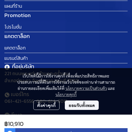
แผนที่ร้าน
Promotion
โปรโมชั่น
แคตตาล็อก
แคตตาล็อก
แบรนด์สินค้า
ที่อยู่บริษัท
221 ถนนพระแท่น ตำบลตะคร้ำเอน
เว็บไซต์นี้มีการใช้งานคุกกี้ เพื่อเพิ่มประสิทธิภาพและ
อำเภอท่ามะกา จังหวัดกาญจนบุรี 71130
ประสบการณ์ที่ดีในการใช้งานเว็บไซต์ของท่าน ท่านสามารถ
อ่านรายละเอียดเพิ่มเติมได้ที่
นโยบายความเป็นส่วนตัว
และ
เบอร์โทร
นโยบายคุกกี้
061-421-6556, 080-614-8015
ตั้งค่าคุกกี้
ยอมรับทั้งหมด
อีเมล
thaideehomemart@gmail.com
฿10,910