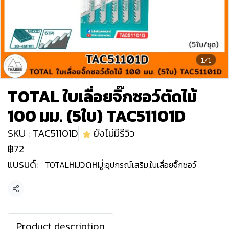
1/1
TOTAL ใบเลื่อยจิ๊กซอว์ตัดไม้
100 มม. (5ใบ) TAC51101D
SKU : TAC51101D
ยังไม่มีรีวิว
฿72
แบรนด์:
หมวดหมู่:
TOTAL
อุปกรณ์เสริม
,
ใบเลื่อยจิ๊กซอว์
แชร์
Product description