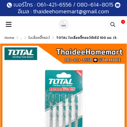
เบอร์โทร :
061-421-6556
/
080-614-8015
อีเมล :
thaideehomemart@gmail.com
0
Home
...
ใบเลื่อยจิ๊กซอว์
TOTAL ใบเลื่อยจิ๊กซอว์ตัดไม้ 100 มม. (5ใบ) TAC51101D