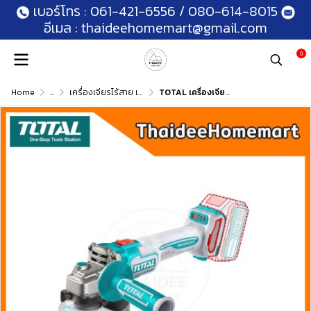
เบอร์โทร :
061-421-6556
/
080-614-8015
อีเมล :
thaideehomemart@gmail.com
0
Home
...
เครื่องเจียรไร้สาย เจียรคอตรงไร้สาย
TOTAL เครื่องเจียรไร้สาย 4 นิ้ว 20V TAGLI21104 (ตัวเปล่า) รับประกันศูนย์ 1 ปี