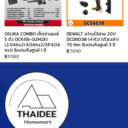
OSUKA COMBO เซ็ตช่างแอร์
DEWALT สว่านไร้สาย 20V
5 ตัว OCK156-D2M2E1
DCD803B (4 หัว) (ตัวเปล่า)
(2.0Ahx2/4.0Ahx2/SP4.0A
70 Nm รับประกันศูนย์ 3 ปี
hx1) รับประกันศูนย์ 1 ปี
฿7,040
฿11,580