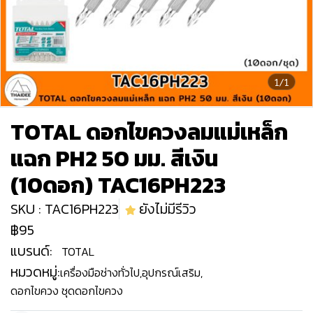
1/1
TOTAL ดอกไขควงลมแม่เหล็ก
แฉก PH2 50 มม. สีเงิน
(10ดอก) TAC16PH223
SKU : TAC16PH223
ยังไม่มีรีวิว
฿95
แบรนด์:
TOTAL
หมวดหมู่:
เครื่องมือช่างทั่วไป
,
อุปกรณ์เสริม
,
ดอกไขควง ชุดดอกไขควง