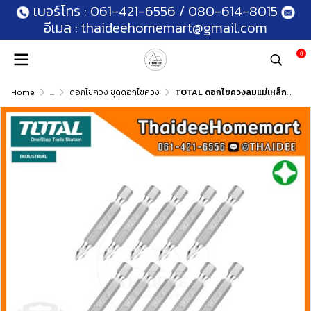
เบอร์โทร :
061-421-6556
/
080-614-8015
อีเมล :
thaideehomemart@gmail.com
0
Home
...
ดอกไขควง ชุดดอกไขควง
TOTAL ดอกไขควงลมแม่เหล็ก แฉก PH2 50 มม. สีเงิน (10ดอก) TAC16PH223