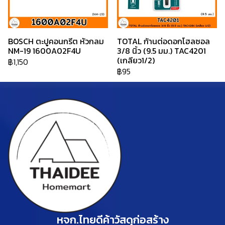
BOSCH ตะปูคอนกรีต หัวกลม
TOTAL ก้านต่อดอกโฮลซอล
NM-19 1600A02F4U
3/8 นิ้ว (9.5 มม.) TAC4201
(เกลียว1/2)
฿1,150
฿95
หจก.ไทยดีค้าวัสดุก่อสร้าง