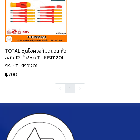
TOTAL ชุดไขควงหุ้มฉนวน หัว
สลับ 12 ตัว/ชุด THKISD1201
SKU : THKISD1201
฿700
1