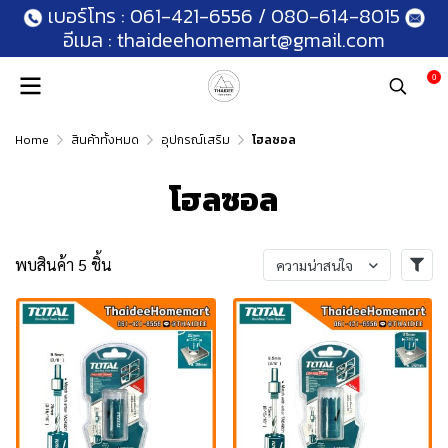
เบอร์โทร :
061-421-6556
/
080-614-8015
อีเมล :
thaideehomemart@gmail.com
0
Home
สินค้าทั้งหมด
อุปกรณ์เสริม
โฮลซอล
โฮลซอล
พบสินค้า 5 ชิ้น
ความน่าสนใจ