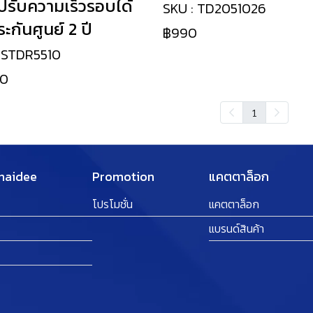
์ปรับความเร็วรอบได้
SKU : TD2051026
ะกันศูนย์ 2 ปี
฿990
 STDR5510
90
1
Thaidee
Promotion
แคตตาล็อก
โปรโมชั่น
แคตตาล็อก
แบรนด์สินค้า