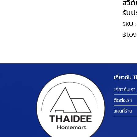
สวิต
เครื่องมือไร้สาย
รับปร
เครื่องมือช่างทั่วไป
เครื่องดูดสูญญากาศ
SKU :
กระเป๋าและกล่องเครื่อง
พัดลมไร้สาย
มีดพับ มีดคัทเตอร์ มีด
฿1,0
มือ
อเนกประสงค์
เครื่องตัดเหล็กไร้สาย /
อุปกรณ์เสริม
แท่นตัดเหล็กไร้สาย
กรรไกร
อุปกรณ์จัดเก็บ
ตู้เชื่อมและงานเชื่อม
ชุด COMBO ไร้สาย
ประแจเลื่อน
TOUGHSYSTEM 2.0
เกียงโป้ว
เครื่องมือบ้านและสวน
ปั้มลมไร้สาย
ประแจเลื่อนหุ้มฉนวน
TSTAK
ลูกปืนลม
เกี่ยวกับ 
เครื่องมือวัดระยะ/ระดับน้ำ
เลื่อยโซ่ไร้สาย
มีดตัดสายเคเบิ้ลหุ้มฉนวน
MILWAUKEE PACKOUT
โฮลซอล
เครื่องฉีดน้ำ
เกี่ยวกับเรา
เครื่องใช้ในบ้าน
เลื่อยองศาไร้สาย โต๊ะ
คีมหุ้มฉนวนไฟฟ้า
ดอกสกัด
ติดต่อเรา
เลื่อยองศาไร้สาย
ค้อน
ดอกเร้าเตอร์ ดอกทริมเม
แผนที่ร้าน
มัลติทูลส์ไร้สาย
อร์
คีม
กบไสไม้ไร้สาย
ดอกเจาะกระจก
ปั๊มน้ำ ถังน้ำ